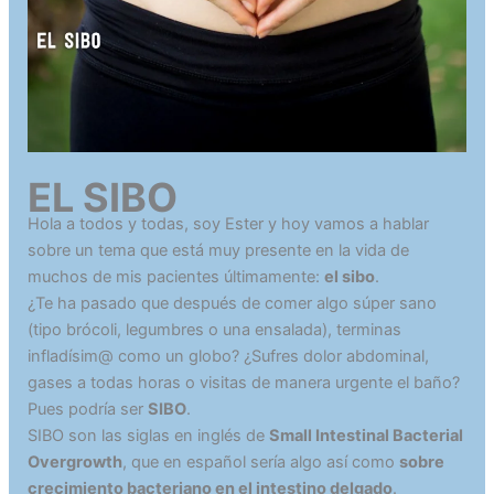
EL SIBO
Hola a todos y todas, soy Ester y hoy vamos a hablar
sobre un tema que está muy presente en la vida de
muchos de mis pacientes últimamente:
el sibo
.
¿Te ha pasado que después de comer algo súper sano
(tipo brócoli, legumbres o una ensalada), terminas
infladísim@ como un globo? ¿Sufres dolor abdominal,
gases a todas horas o visitas de manera urgente el baño?
Pues podría ser
SIBO
.
SIBO son las siglas en inglés de
Small Intestinal Bacterial
Overgrowth
, que en español sería algo así como
sobre
crecimiento bacteriano en el intestino delgado
.