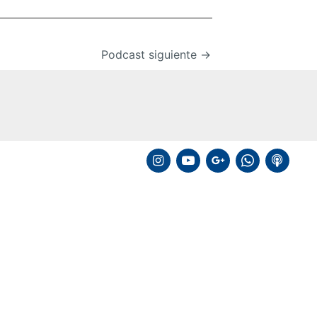
Podcast siguiente
→
instagram
youtube
google
whatsapp
podcast