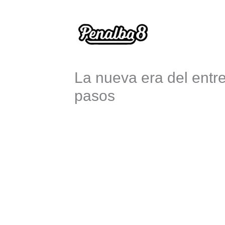
Ir
al
contenido
La nueva era del entr
pasos