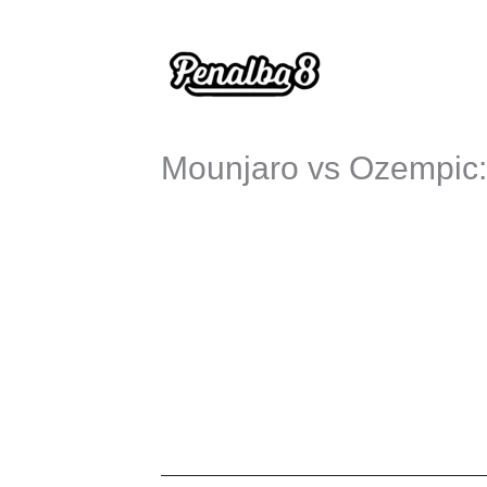
Ir
al
contenido
Mounjaro vs Ozempic: 