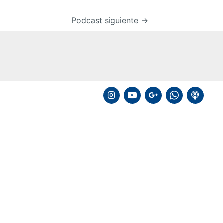
Podcast siguiente
→
instagram
youtube
google
whatsapp
podcast