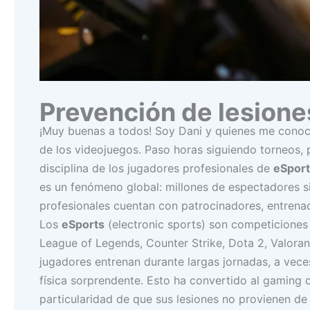
Prevención de lesione
¡Muy buenas a todos! Soy Dani y quienes me conoc
de los videojuegos. Paso horas siguiendo torneos, 
disciplina de los jugadores profesionales de
eSport
es un fenómeno global: millones de espectadores s
profesionales cuentan con patrocinadores, entrenad
Los
eSports
(electronic sports) son competiciones
League of Legends, Counter Strike, Dota 2, Valorant 
jugadores entrenan durante largas jornadas, a vece
física sorprendente. Esto ha convertido al gaming 
particularidad de que sus lesiones no provienen de