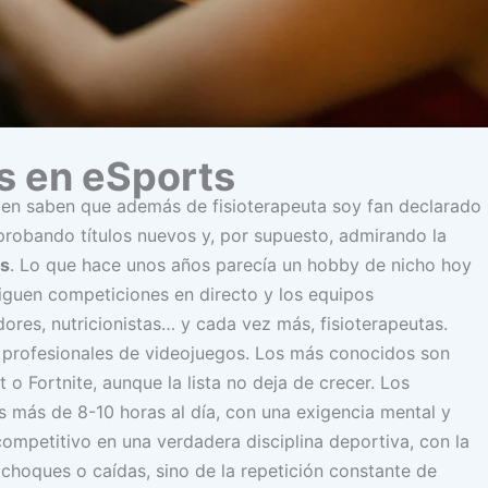
s en eSports
en saben que además de fisioterapeuta soy fan declarado
probando títulos nuevos y, por supuesto, admirando la
s
. Lo que hace unos años parecía un hobby de nicho hoy
iguen competiciones en directo y los equipos
ores, nutricionistas… y cada vez más, fisioterapeutas.
 profesionales de videojuegos. Los más conocidos son
o Fortnite, aunque la lista no deja de crecer. Los
s más de 8-10 horas al día, con una exigencia mental y
competitivo en una verdadera disciplina deportiva, con la
 choques o caídas, sino de la repetición constante de