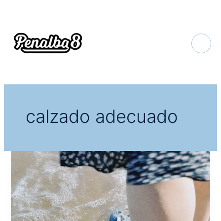
Ir
al
contenido
calzado adecuado