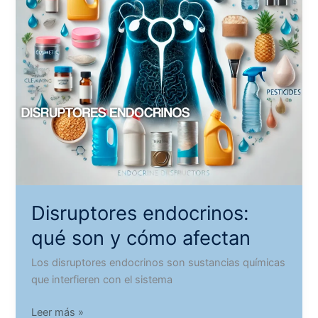
Disruptores endocrinos:
qué son y cómo afectan
Los disruptores endocrinos son sustancias químicas
que interfieren con el sistema
Disruptores
Leer más »