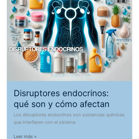
Disruptores endocrinos:
qué son y cómo afectan
Los disruptores endocrinos son sustancias químicas
que interfieren con el sistema
Disruptores
Leer más »