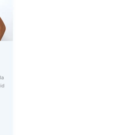
la
id