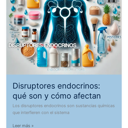
Disruptores endocrinos:
qué son y cómo afectan
Los disruptores endocrinos son sustancias químicas
que interfieren con el sistema
Disruptores
Leer más »