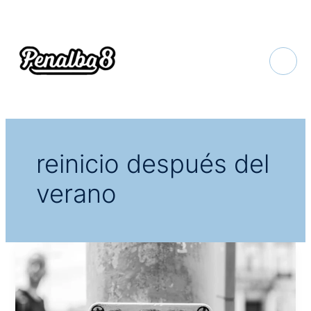
Ir
al
contenido
reinicio después del
verano