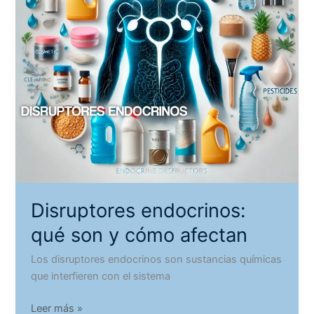
Disruptores endocrinos:
qué son y cómo afectan
Los disruptores endocrinos son sustancias químicas
que interfieren con el sistema
Disruptores
Leer más »